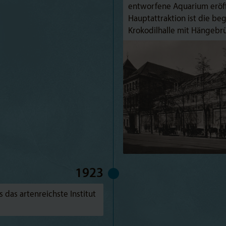
entworfene Aquarium eröff
Hauptattraktion ist die be
Krokodilhalle mit Hängebr
1923
s das artenreichste Institut