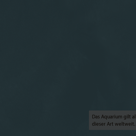
Das Aquarium gilt al
dieser Art weltweit.