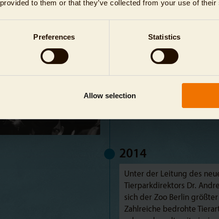
 provided to them or that they’ve collected from your use of their
erlin, Herrn Dr. Richard
dereröffnet werden.
Preferences
Statistics
Allow selection
2014
Unter der Leitung des neu
Tierparkdirektors Dr. Andr
sich der Zoo Berlin größter
Zahlreiche bedrohte Tierart