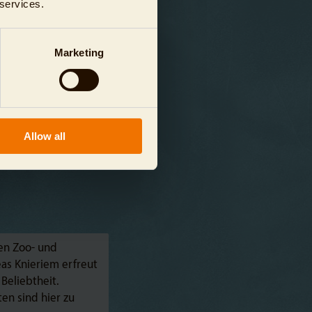
 services.
Marketing
Allow all
en Zoo- und
eas Knieriem erfreut
 Beliebtheit.
en sind hier zu