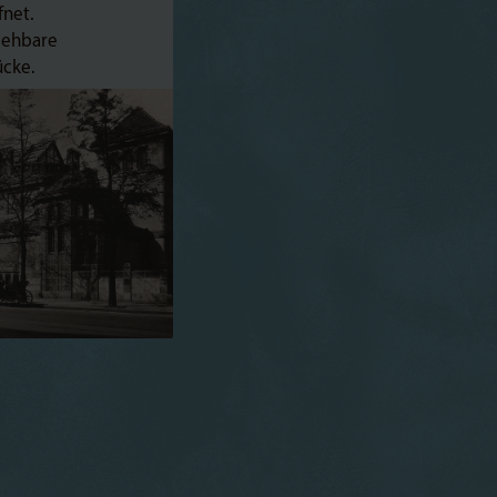
net.
gehbare
ücke.