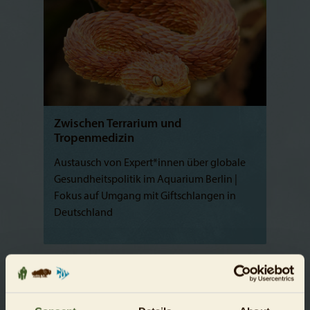
Zwischen Terrarium und
Tropenmedizin
Austausch von Expert*innen über globale
Gesundheitspolitik im Aquarium Berlin |
Fokus auf Umgang mit Giftschlangen in
Deutschland
Hinweis für Journalist*innen: