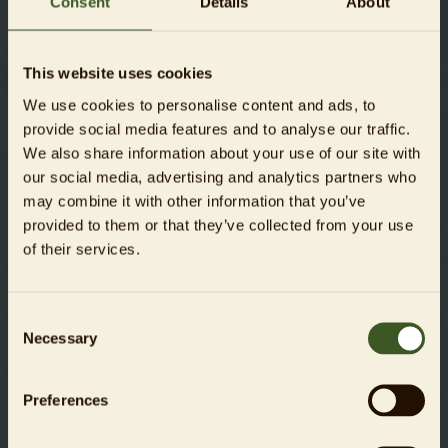
Consent
Details
About
Kostenfreie Pressetickets werden ausschließlich bei einem
konkreten Rechercheanlass und nur an Wochentagen
(Montag bis Freitag) ausgestellt. Die Ausgabe der
This website uses cookies
Pressetickets für das Aquarium Berlin erfolgt am
Servicecenter am Löwentor. An Wochenenden und
We use cookies to personalise content and ads, to
Feiertagen ist der kostenfreie Eintritt nicht möglich. Für
provide social media features and to analyse our traffic.
Ausnahmeregelungen ist eine Genehmigung erforderlich.
We also share information about your use of our site with
Bitte kontaktieren Sie hierzu presse@zoo-berlin.de.
our social media, advertising and analytics partners who
may combine it with other information that you’ve
provided to them or that they’ve collected from your use
Filmen und Fotografieren im Aquarium
of their services.
Berlin
Filmen und Fotografieren für private Zwecke ist
Consent
erlaubt. Die Besucherwege dürfen nicht verlassen
Necessary
Selection
werden.
Preferences
Fotografieren und Filmen für redaktionelle und
kommerzielle Zwecke müssen bei der Presseabteilung