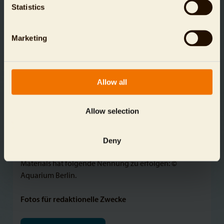
angemeldet und genehmigt werden.
Statistics
Sämtliches vom Aquarium Berlin zur Verfügung
Marketing
gestelltes Ton- und/oder Bildmaterial ist
urheberrechtlich geschützt und darf nur im Rahmen
der aktuellen Berichterstattung über den Aquarium
Berlin verwendet werden.
Allow all
Alle übrigen Rechte, insbesondere, aber nicht nur, die
Rechte zur gewerblichen Nutzung des Materials, sind
Allow selection
vorbehalten.
Diesbezügliche Anfragen sind schriftlich an den
Deny
Aquarium Berlin zu richten. Bei der Verwendung des
Materials hat folgende Nennung zu erfolgen: ©
Aquarium Berlin.
Fotos für redaktionelle Zwecke