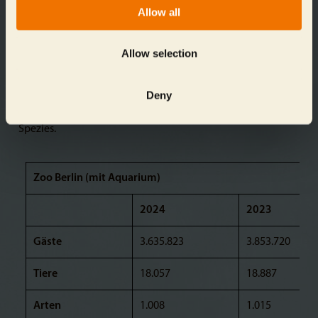
gestaltete Anlage bietet Zwergottern, Hirschebern und
Allow all
Schopfmakaken ein artgerechtes Zuhause und ermöglicht
den Gästen eine eindrucksvolle Reise in die indonesische
Allow selection
Inselwelt. Die Geburt von drei Giraffenjungtieren war ein
bedeutender Beitrag zum Erhalt dieser bedrohten Tierart,
Deny
und auch die Geburt von zwei Sumatra-Tigern ist ein
wichtiges Zeichen für den Erhalt dieser stark gefährdeten
Spezies.
Zoo Berlin (mit Aquarium)
2024
2023
Gäste
3.635.823
3.853.720
Tiere
18.057
18.887
Arten
1.008
1.015