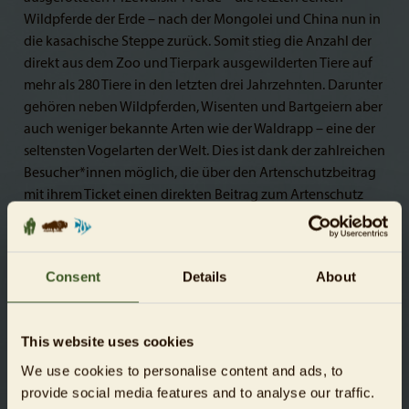
Wildpferde der Erde – nach der Mongolei und China nun in
die kasachische Steppe zurück. Somit stieg die Anzahl der
direkt aus dem Zoo und Tierpark ausgewilderten Tiere auf
mehr als 280 Tiere in den letzten drei Jahrzehnten. Darunter
gehören neben Wildpferden, Wisenten und Bartgeiern aber
auch weniger bekannte Arten wie der Waldrapp – eine der
seltensten Vogelarten der Welt. Dies ist dank der zahlreichen
Besucher*innen möglich, die über den Artenschutzbeitrag
mit ihrem Ticket einen direkten Beitrag zum Artenschutz
leisten. Darüber hinaus tragen Zoo und Tierpark Berlin auch
indirekt zum Schutz bedrohter Arten bei, indem sie sich in
Erhaltungszuchtprogrammen engagieren, die die
Consent
Details
About
Grundlage für Auswilderungen schaffen, sowie durch
Forschungs- und Bildungsprojekte, die das Bewusstsein für
den Artenschutz stärken.
This website uses cookies
„Ich freue mich sehr, dass wir trotz der wirtschaftlich
We use cookies to personalise content and ads, to
erschwerten Rahmenbedingungen und zurückhaltender
provide social media features and to analyse our traffic.
Kaufkraft, die zahlreiche Unternehmen und Branchen