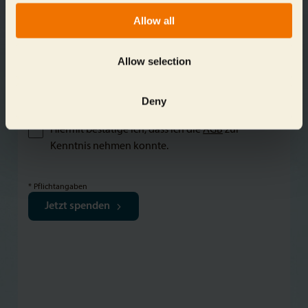
Ja, ich möchte gerne Informationen zu den
Allow all
Projekten des Zoo und Aquarium Berlin erhalten.
Allow selection
Hiermit bestätige ich, dass ich die
Datenschutzbestimmungen
zur Kenntnis nehmen
konnte.
Deny
Hiermit bestätige ich, dass ich die
AGB
zur
Kenntnis nehmen konnte.
* Pflichtangaben
Jetzt spenden