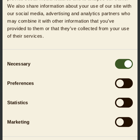
We also share information about your use of our site with
Für Spenden bis zu einer Höhe von 300 Euro benötigen
our social media, advertising and analytics partners who
Sie keine Spendenbescheinigung. Die Finanzämter
may combine it with other information that you’ve
akzeptieren bis zu diesem Betrag in der Regel den
provided to them or that they’ve collected from your use
Bareinzahlungsbeleg oder die Buchungsbestätigung
Ihres Kreditinstituts als Beweis Ihrer Spende. Für
of their services.
Spenden ab 300 Euro erstellen wir Ihnen gern eine
Zuwendungsbescheinigung, die wir Ihnen im Frühjahr
des kommenden Jahres automatisch per Post
Consent
zusenden. Überschüssige Spendenerträge für ein
Necessary
Selection
Projekt kommen anderen Spendenprojekten des Zoo
Berlin zugute.
Preferences
Statistics
Die Daten werden über eine verschlüsselte SSL (Secure-
Socket-Layer) Internet-Verbindung übertragen und sind
zu jedem Zeitpunkt sicher.
Marketing