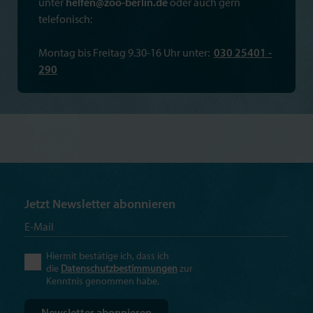
unter
helfen@zoo-berlin.de
oder auch gern
telefonisch:
Montag bis Freitag 9.30-16 Uhr unter:
030 25401 -
290
Jetzt Newsletter abonnieren
Hiermit bestätige ich, dass ich
die
Datenschutzbestimmungen
zur
Kenntnis genommen habe.