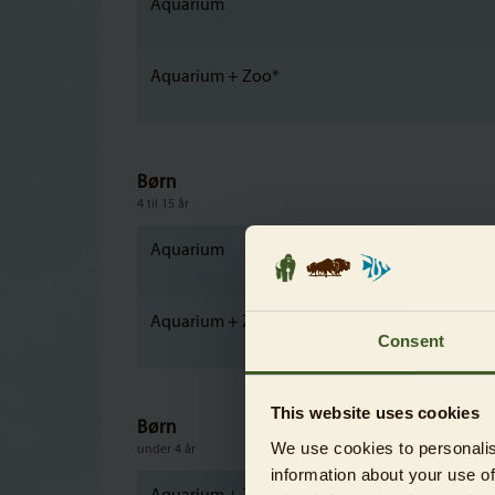
Aquarium
Aquarium + Zoo*
Børn
4 til 15 år
Aquarium
Aquarium + Zoo*
Consent
This website uses cookies
Børn
We use cookies to personalis
under 4 år
information about your use of