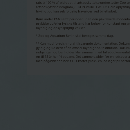
rabat). 100 % af bidraget til artsbeskyttelse
understøtter Zoo un
artsbeskyttelsesprogram „BERLIN WORLD WILD“. Flere oplysnin
frivilligt og kan selvfølgelig fravælges ved billetkøbet.
Børn under 12 år
samt personer uden den påkrævede modenhed e
psykiske og/eller fysiske tilstand har behov for konstant opsyn,
myndig og opsynspligtig voksen.
* Zoo og Aquarium Berlin skal besøges samme dag.
** Kun mod forevisning af tilsvarende dokumentation. Dokume
gyldig og udstedt af en officiel myndighed/institution. Dokum
indgangen og bør holdes klar sammen med billeddokumentat
op til 15 år har fri adgang. Det samme gælder for en ledsager
med pågældende bevis i ID-kortet (maks. en ledsager pr. person