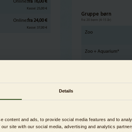
Online:
fra 16,00 €
Kasse: 25,00 €
Gruppe børn
Online:
fra 24,00 €
fra 20 børn (4-15 år)
Kasse: 37,00 €
Zoo
Zoo + Aquarium*
Online:
fra 7,50 €
Kasse: 12,50 €
Skoler, børneinstituti
Online:
fra 11,00 €
Elever/børn (4-19 år); gælder kun
Details
Kasse: 17,50 €
Zoo
Zoo + Aquarium*
e content and ads, to provide social media features and to analy
 our site with our social media, advertising and analytics partn