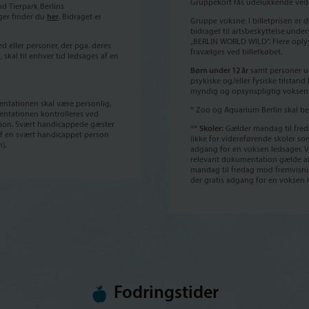
Gruppekort fås udelukkende ved 
d Tierpark Berlins
ger finder du
her
. Bidraget er
Gruppe voksne: I billetprisen er 
bidraget til artsbeskyttelse
unders
„BERLIN WORLD WILD“. Flere oply
ller personer, der pga. deres
fravælges ved billetkøbet.
 skal til enhver tid ledsages af en
Børn under 12 år
samt personer u
psykiske og/eller fysiske tilstand
myndig og opsynspligtig voksen
ntationen skal være personlig,
* Zoo og Aquarium Berlin skal 
entationen kontrolleres ved
ion. Svært handicappede gæster
**
Skoler:
Gælder mandag til fred
 af en svært handicappet person
(ikke for videreførende skoler som
).
adgang for en voksen ledsager. 
relevant dokumentation gælde 
mandag til fredag mod fremvisni
der gratis adgang for en voksen 
Fodringstider