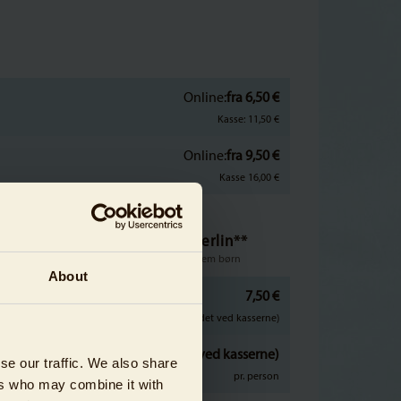
Online:
fra 6,50 €
Kasse: 11,50 €
Online:
fra 9,50 €
Kasse 16,00 €
oner & fritidshjem uden for Berlin**
 for skoler; ved variabel gruppestørrelse fra fem børn
About
7,50 €
(kun tilgængelig på stedet ved kasserne)
(kun tilgængelig på stedet ved kasserne)
se our traffic. We also share
pr. person
ers who may combine it with