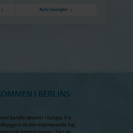
Rute (Google)
KOMMEN I BERLINS
mest kendte akvarier i Europa. Fra
indbyggere til den imponerende haj,
ascinerende kæmpeslange – bag de