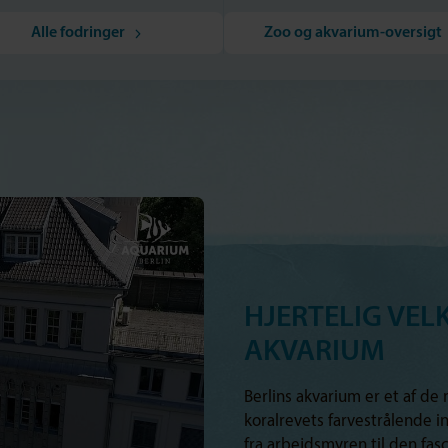
Alle fodringer
Zoo og akvarium-oversigt
HJERTELIG VEL
AKVARIUM
Berlins akvarium er et af de 
koralrevets farvestrålende 
fra arbejdsmyren til den f