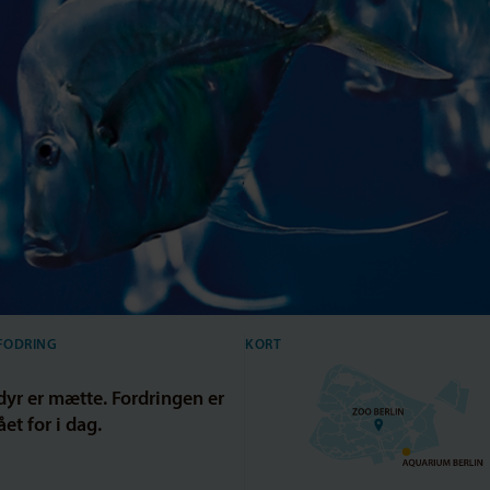
FODRING
KORT
dyr er mætte. Fordringen er
et for i dag.