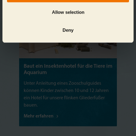
Allow selection
Deny
Baut ein Insektenhotel für die Tiere im
Aquarium
Unter Anleitung eines Zooschulguides
können Kinder zwischen 10 und 12 Jahren
ein Hotel für unsere flinken Gliederfüßer
bauen.
Mehr erfahren