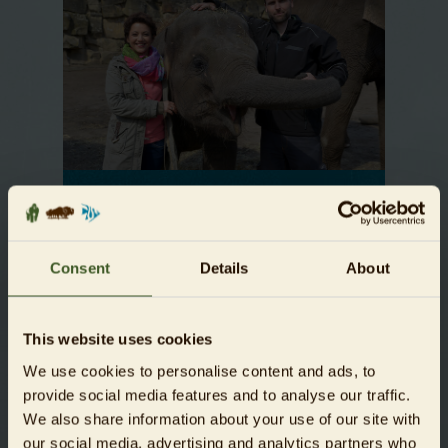
10 Jahre "Panda, Gorilla und Co."
Am Pfingstsonntag kommt eine
Sondersendung im rbb Fernsehen zum
Consent
Details
About
Jubiläum.
Mehr erfahren
This website uses cookies
We use cookies to personalise content and ads, to
provide social media features and to analyse our traffic.
We also share information about your use of our site with
21.08.2015
NEWS
our social media, advertising and analytics partners who