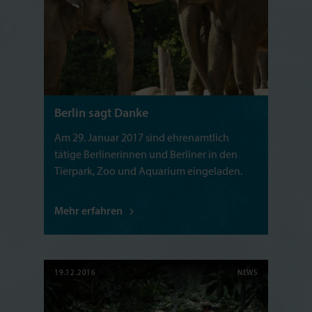
Berlin sagt Danke
Am 29. Januar 2017 sind ehrenamtlich
tätige Berlinerinnen und Berliner in den
Tierpark, Zoo und Aquarium eingeladen.
Mehr erfahren
19.12.2016
NEWS