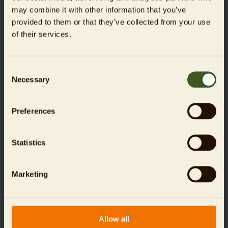
may combine it with other information that you’ve
provided to them or that they’ve collected from your use
of their services.
Consent
Necessary
Selection
Berliner Schnauzen - das neue
Preferences
Stickerheft
Tagesspiegel, Berliner Zoos und Kaiser´s
Statistics
starten erstmals gemeinsame
Sammelaktion mit Tiersticker-Bildern:
Marketing
Mehr erfahren
Allow all
02.06.2015
NEWS